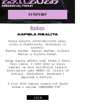
VSTUPENKY
bio
KAPELA REALITA
hraje spojení alternativního popu,
rocku a elektroniky. Vystupuje ve
složení:
Marthy Duffek, Daniel Hudček, Vojtěch
Marton a Vojtěch Košař.
Songy kapely můžete znát třeba z éteru
Fajn rádia. V létě 2022 si kluci
zahráli na těch největších českých
festivalech jako HRADY.CZ, Colors of
Ostrava, Sázavafest, Benátská s
Impulsem a dalších..
V roce 2023 kapela vydala své druhé
album s názvem "UNDRGRND POP".
více