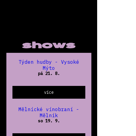
shows
Týden hudby - Vysoké
Mýto
pá 21. 8.
více
Mělnické vinobraní -
Mělník
so 19. 9.